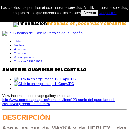
Las cookies nos permiten ofrecer nuestros servicios. Al utilizar nuestros servicios,
Aceptar
aceptas el uso que hacemos de las cookies
Ver política
Información, Reservas y Garantías
Inicio
Machos
Hembras
Camadas
Vídeos y datos
Contacto 685901957
ANNIE DEL GUARDIAN DEL CASTILLO
View the embedded image gallery online at:
http://www.perrodeaguagc.es/hembras/item/123-annie-del-guardian-del-
castillo#sigFreeId11e99a0be4
DESCRIPCIÓN
Annie, es hija de MAYKA y de HERLEY , dos