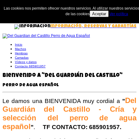
Las cookies nos permiten ofrecer nuestros servicios. Al utilizar nuestros servic
Aceptar
de las cookies
Ver política
Información, Reservas y Garantías
Inicio
Machos
Hembras
Camadas
Vídeos y datos
Contacto 685901957
Bienvenido a "Del Guardián del Castillo"
Perro de agua español
Del
Le damos una BIENVENIDA muy cordial a
"
Guardián del Castillo -
Cría y
selección del perro de agua
español
"
.
TF CONTACTO:
685901957.