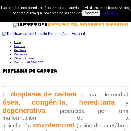
Las cookies nos permiten ofrecer nuestros servicios. Al utilizar nuestros servicios,
Aceptar
aceptas el uso que hacemos de las cookies
Ver política
Información, Reservas y Garantías
Inicio
Machos
Hembras
Camadas
Vídeos y datos
Contacto 685901957
Displasia de cadera
displasia de cadera
La
es una enfermedad
ósea
,
congénita
,
hereditaria
y
degenerativa
,
producida por una
malformación de la
coxofemoral
articulación
(unión del acetábulo