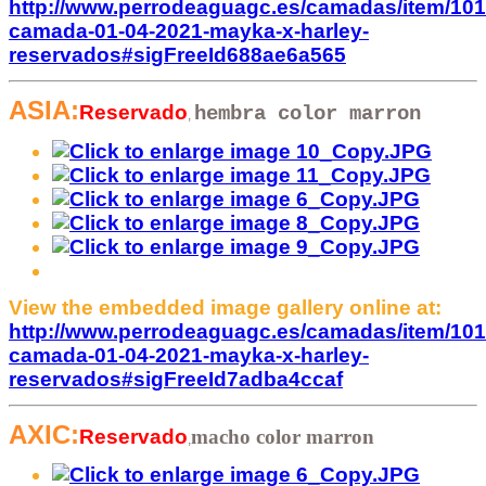
http://www.perrodeaguagc.es/camadas/item/101
camada-01-04-2021-mayka-x-harley-
reservados#sigFreeId688ae6a565
ASIA:
Reservado
hembra
color marron
,
View the embedded image gallery online at:
http://www.perrodeaguagc.es/camadas/item/101
camada-01-04-2021-mayka-x-harley-
reservados#sigFreeId7adba4ccaf
AXIC
:
Reservado
macho
color marron
,