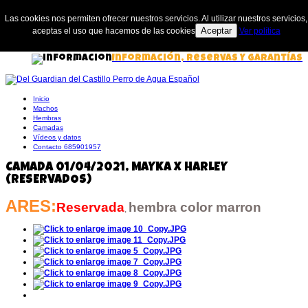
Las cookies nos permiten ofrecer nuestros servicios. Al utilizar nuestros servicios,
Aceptar
aceptas el uso que hacemos de las cookies
Ver política
Información, Reservas y Garantías
Inicio
Machos
Hembras
Camadas
Vídeos y datos
Contacto 685901957
CAMADA 01/04/2021, MAYKA X HARLEY
(RESERVADOS)
ARES:
Reservada
hembra
color marron
,