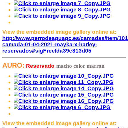
View the embedded image gallery online at:
http://www.perrodeaguagc.es/camadas/item/101
camada-01-04-2021-mayka-x-harley-
reservados#sigFreeIda39c813d05
AURO:
Reservado
macho
color marron
,
View the embedded image gallery online at: