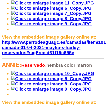
View the embedded image gallery online at:
http://www.perrodeaguagc.es/camadas/item/101
camada-01-04-2021-mayka-x-harley-
reservados#sigFreeId61f15c655e
ANNIE:
Reservado
hembra
color marron
,
View the embedded image gallery online at: