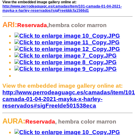
View the embedded image gallery online at:
http://www.perrodeaguagc.es/camadas/item/101-camada-01-04-2021-
mayka-x-harley-reservados#sigFreeIddcfa1566d1
ARI:
Reservada
,
hembra
color marron
View the embedded image gallery online at:
http://www.perrodeaguagc.es/camadas/item/101
camada-01-04-2021-mayka-x-harley-
reservados#sigFreeIde501538eca
AURA:
Reservada
,
hembra
color marron