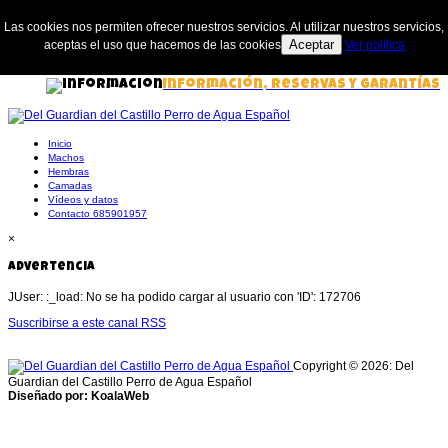
Las cookies nos permiten ofrecer nuestros servicios. Al utilizar nuestros servicios,
Aceptar
aceptas el uso que hacemos de las cookies
Ver política
Información, Reservas y Garantías
Inicio
Machos
Hembras
Camadas
Vídeos y datos
Contacto 685901957
×
Advertencia
JUser: :_load: No se ha podido cargar al usuario con 'ID': 172706
Suscribirse a este canal RSS
Copyright © 2026: Del
Guardian del Castillo Perro de Agua Español
Diseñado por: KoalaWeb