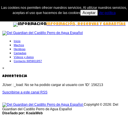
Las cookies nos permiten ofrecer nuestros servicios. Al utilizar nuestros servicios,
Aceptar
aceptas el uso que hacemos de las cookies
Ver política
Información, Reservas y Garantías
Inicio
Machos
Hembras
Camadas
Vídeos y datos
Contacto 685901957
×
Advertencia
JUser: :_load: No se ha podido cargar al usuario con 'ID': 156213
Suscribirse a este canal RSS
Copyright © 2026: Del
Guardian del Castillo Perro de Agua Español
Diseñado por: KoalaWeb