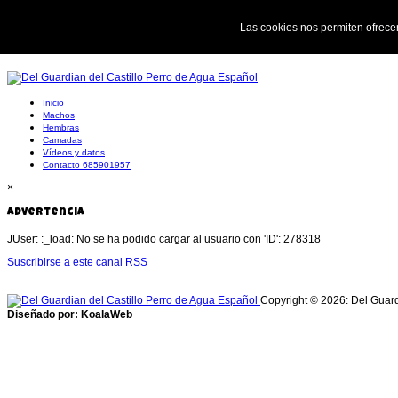
Las cookies nos permiten ofrecer
Inicio
Machos
Hembras
Camadas
Vídeos y datos
Contacto 685901957
×
Advertencia
JUser: :_load: No se ha podido cargar al usuario con 'ID': 278318
Suscribirse a este canal RSS
Copyright © 2026: Del Guard
Diseñado por: KoalaWeb